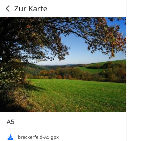
Zur Karte
A5
breckerfeld-A5.gpx